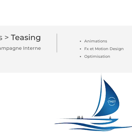
s >
Teasing
Animations
ampagne Interne
Fx et Motion Design
Optimisation