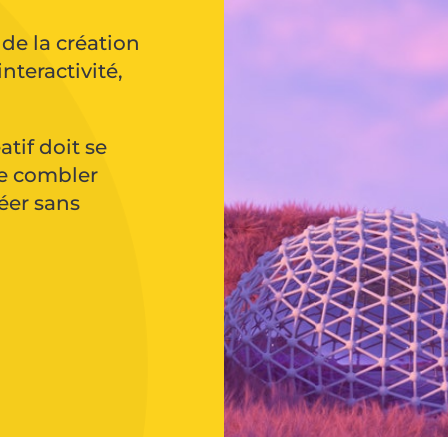
de la création
teractivité,
tif doit se
de combler
réer sans