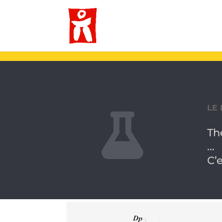
LE

Th
…
C’