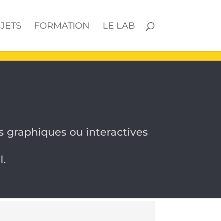
JETS
FORMATION
LE LAB
 graphiques ou interactives
l.